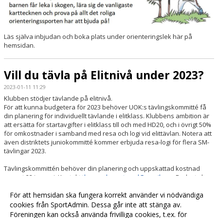
Läs själva inbjudan och boka plats under orienteringslek här på
hemsidan.
Vill du tävla på Elitnivå under 2023?
2023-01-11 11:29
Klubben stödjer tävlande på elitnivå.
För att kunna budgetera för 2023 behöver UOK:s tävlingskommitté få
din planering för individuellt tävlande i elitklass. Klubbens ambition är
att ersätta för startavgifter i elitklass till och med HD20, och i övrigt 50%
för omkostnader i samband med resa och logi vid elittävlan. Notera att
även distriktets juniokommitté kommer erbjuda resa-logi för flera SM-
tävlingar 2023.
Tävlingskommittén behöver din planering och uppskattad kostnad
senast 22 januari
. Kontakt
thomas
.
bergstrand
@
gmail
.
com
Budget ska
sedan behandlas av klubbens styrelse och slutligen beslutas på
För att hemsidan ska fungera korrekt använder vi nödvändiga
årsmötet 15 februari.
cookies från SportAdmin. Dessa går inte att stänga av.
Föreningen kan också använda frivilliga cookies, t.ex. för