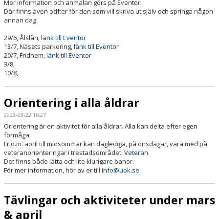
Mer information och anmälan görs på Eventor.
Där finns även pdf:er för den som vill skriva ut själv och springa någon
annan dag.
29/6, Ålslån,
länk till Eventor
13/7, Näsets parkering,
länk till Eventor
20/7, Fridhem,
länk till Eventor
3/8,
10/8,
Orientering i alla åldrar
2023-03-22 16:27
Orientering är en aktivitet för alla åldrar. Alla kan delta efter egen
förmåga.
Fr.o.m. april till midsommar kan daglediga, på onsdagar, vara med på
veteranorienteringar i trestadsområdet.
Veteran
Det finns både lätta och lite klurigare banor.
För mer information, hör av er till
info@uok.se
Tävlingar och aktiviteter under mars
& april