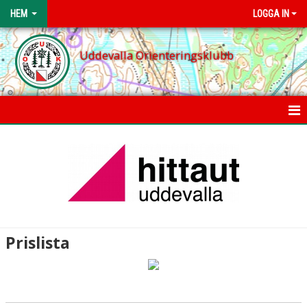
HEM
LOGGA IN
Uddevalla Orienteringsklubb
START
OM KLUBBEN
STYRELSE
KLUBBSTUGAN
Prislista
EGONSPÅRET
PRISLISTA