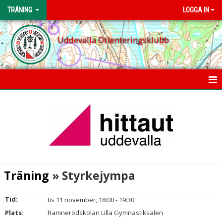
TRÄNING
LOGGA IN
Uddevalla Orienteringsklubb
HEM
NYHETER
KALENDER
ORIENTERINGSLEK
Träning
» Styrkejympa
UNGDOM
Tid:
tis 11 november, 18:00 - 19:30
JUNIOR/SENIOR
Plats:
Ramnerödskolan Lilla Gymnastiksalen